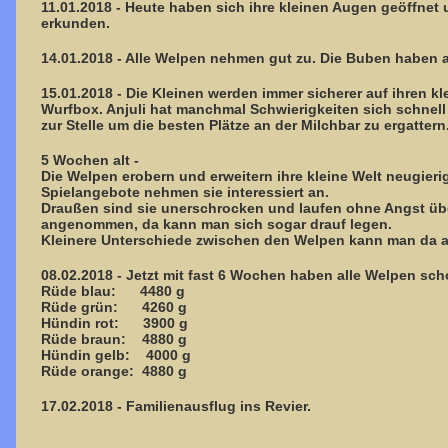
11.01.2018 - Heute haben sich ihre kleinen Augen geöffnet
erkunden.
14.01.2018 - Alle Welpen nehmen gut zu. Die Buben haben al
15.01.2018 - Die Kleinen werden immer sicherer auf ihren 
Wurfbox. Anjuli hat manchmal Schwierigkeiten sich schnell 
zur Stelle um die besten Plätze an der Milchbar zu ergattern
5 Wochen alt -
Die Welpen erobern und erweitern ihre kleine Welt neugie
Spielangebote nehmen sie interessiert an.
Draußen sind sie unerschrocken und laufen ohne Angst über
angenommen, da kann man sich sogar drauf legen.
Kleinere Unterschiede zwischen den Welpen kann man da a
08.02.2018 - Jetzt mit fast 6 Wochen haben alle Welpen sch
Rüde blau: 4480 g
Rüde grün: 4260 g
Hündin rot: 3900 g
Rüde braun: 4880 g
Hündin gelb: 4000 g
Rüde orange: 4880 g
17.02.2018 - Familienausflug ins Revier.