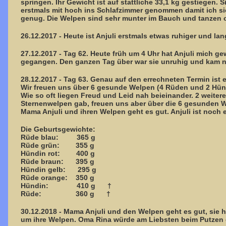
springen. Ihr Gewicht ist auf stattliche 33,1 kg gestiegen. 
erstmals mit hoch ins Schlafzimmer genommen damit ich si
genug. Die Welpen sind sehr munter im Bauch und tanzen od
26.12.2017 - Heute ist Anjuli erstmals etwas ruhiger und la
27.12.2017 - Tag 62. Heute früh um 4 Uhr hat Anjuli mich g
gegangen. Den ganzen Tag über war sie unruhig und kam nic
28.12.2017 - Tag 63. Genau auf den errechneten Termin ist e
Wir freuen uns über 6 gesunde Welpen (4 Rüden und 2 Hünd
Wie so oft liegen Freud und Leid nah beieinander. 2 weitere 
Sternenwelpen gab, freuen uns aber über die 6 gesunden W
Mama Anjuli und ihren Welpen geht es gut. Anjuli ist noch 
Die Geburtsgewichte:
Rüde blau: 365 g
Rüde grün: 355 g
Hündin rot: 400 g
Rüde braun: 395 g
Hündin gelb: 295 g
Rüde orange: 350 g
Hündin: 410 g †
Rüde: 360 g †
30.12.2018 - Mama Anjuli und den Welpen geht es gut, sie
um ihre Welpen. Oma Rina würde am Liebsten beim Putzen 